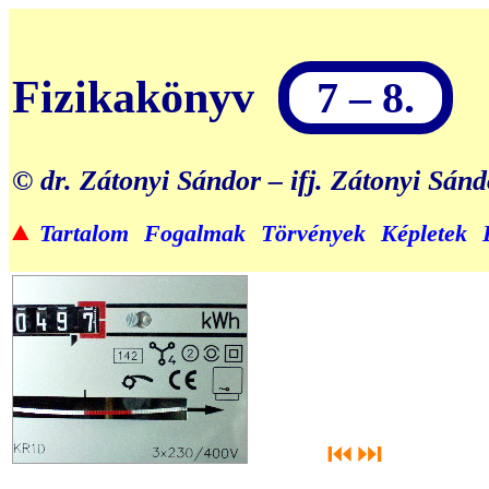
Fizikakönyv
7 – 8.
© dr. Zátonyi Sándor – ifj. Zátonyi Sán
▲
Tartalom
Fogalmak
Törvények
Képletek
⏮
⏭