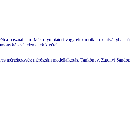
célra
használható. Más (nyomtatott vagy elektronikus) kiadványban tör
mons képek) jelentenek kivételt.
mérés mértékegység mérőszám modellalkotás. Tankönyv. Zátonyi Sándor