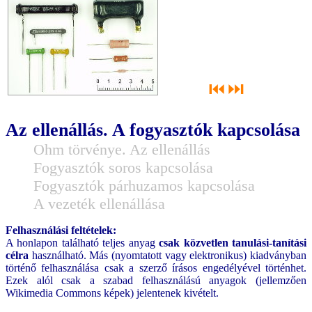
⏮
⏭
Az ellenállás. A fogyasztók kapcsolása
Ohm törvénye. Az ellenállás
Fogyasztók soros kapcsolása
Fogyasztók párhuzamos kapcsolása
A vezeték ellenállása
Felhasználási feltételek:
A honlapon található teljes anyag
csak közvetlen tanulási-tanítási
célra
használható. Más (nyomtatott vagy elektronikus) kiadványban
történő felhasználása csak a szerző írásos engedélyével történhet.
Ezek alól csak a szabad felhasználású anyagok (jellemzően
Wikimedia Commons képek) jelentenek kivételt.