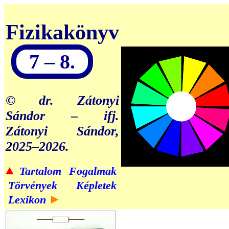
Fizikakönyv
7 – 8.
© dr. Zátonyi
Sándor – ifj.
Zátonyi Sándor,
2025–2026.
▲
Tartalom
Fogalmak
Törvények
Képletek
►
Lexikon