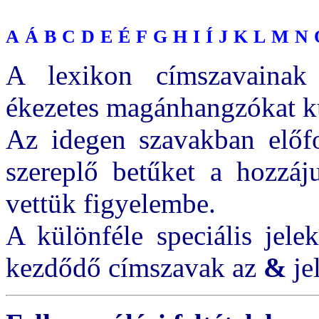
A
Á
B
C
D
E
É
F
G
H
I
Í
J
K
L
M
N
A lexikon címszavainak
ékezetes magánhangzókat kü
Az idegen szavakban előf
szereplő betűket a hozzáj
vettük figyelembe.
A különféle speciális jele
kezdődő címszavak az
&
jel