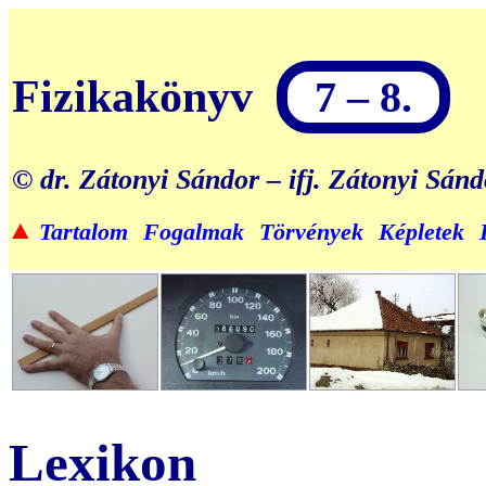
Fizikakönyv
7 – 8.
© dr. Zátonyi Sándor – ifj. Zátonyi Sán
▲
Tartalom
Fogalmak
Törvények
Képletek
Lexikon