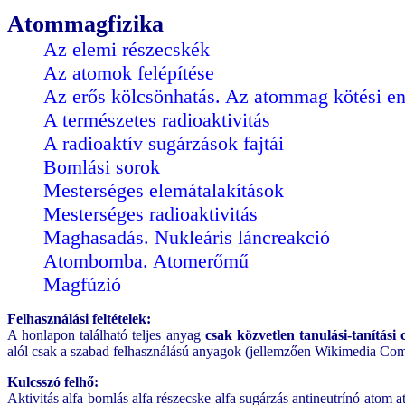
Atommagfizika
Az elemi részecskék
Az atomok felépítése
Az erős kölcsönhatás. Az atommag kötési en
A természetes radioaktivitás
A radioaktív sugárzások fajtái
Bomlási sorok
Mesterséges elemátalakítások
Mesterséges radioaktivitás
Maghasadás. Nukleáris láncreakció
Atombomba. Atomerőmű
Magfúzió
Felhasználási feltételek:
A honlapon található teljes anyag
csak közvetlen tanulási-tanítási 
alól csak a szabad felhasználású anyagok (jellemzően Wikimedia Com
Kulcsszó felhő:
Aktivitás alfa bomlás alfa részecske alfa sugárzás antineutrínó at