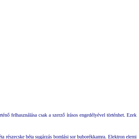
ténő felhasználása csak a szerző írásos engedélyével történhet. Ezek
ta részecske béta sugárzás bomlási sor buborékkamra. Elektron elemi