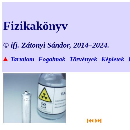
Fizikakönyv
© ifj. Zátonyi Sándor, 2014–2024.
▲
Tartalom
Fogalmak
Törvények
Képletek
⏮
⏭