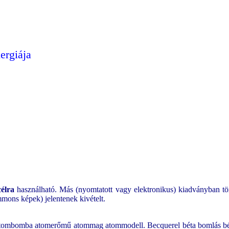
ergiája
célra
használható. Más (nyomtatott vagy elektronikus) kiadványban tör
mons képek) jelentenek kivételt.
om atombomba atomerőmű atommag atommodell. Becquerel béta bomlás bé