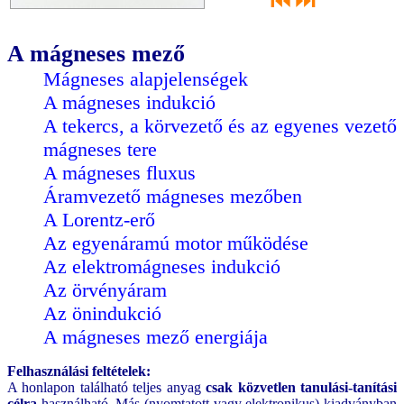
⏮
⏭
A mágneses mező
Mágneses alapjelenségek
A mágneses indukció
A tekercs, a körvezető és az egyenes vezető
mágneses tere
A mágneses fluxus
Áramvezető mágneses mezőben
A Lorentz-erő
Az egyenáramú motor működése
Az elektromágneses indukció
Az örvényáram
Az önindukció
A mágneses mező energiája
Felhasználási feltételek:
A honlapon található teljes anyag
csak közvetlen tanulási-tanítási
célra
használható. Más (nyomtatott vagy elektronikus) kiadványban