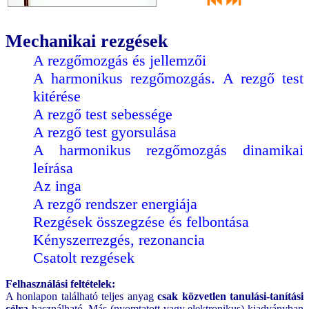
⏮
⏭
Mechanikai rezgések
A rezgőmozgás és jellemzői
A harmonikus rezgőmozgás. A rezgő test
kitérése
A rezgő test sebessége
A rezgő test gyorsulása
A harmonikus rezgőmozgás dinamikai
leírása
Az inga
A rezgő rendszer energiája
Rezgések összegzése és felbontása
Kényszerrezgés, rezonancia
Csatolt rezgések
Felhasználási feltételek:
A honlapon található teljes anyag
csak közvetlen tanulási-tanítási
célra
használható. Más (nyomtatott vagy elektronikus) kiadványban