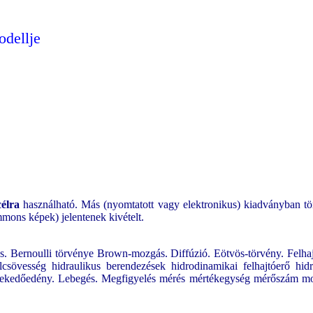
odellje
célra
használható. Más (nyomtatott vagy elektronikus) kiadványban tör
mons képek) jelentenek kivételt.
 Bernoulli törvénye Brown-mozgás. Diffúzió. Eötvös-törvény. Felhajtóe
csövesség hidraulikus berendezések hidrodinamikai felhajtóerő hidros
közlekedőedény. Lebegés. Megfigyelés mérés mértékegység mérőszám mo