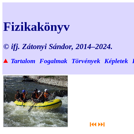
Fizikakönyv
© ifj. Zátonyi Sándor, 2014–2024.
▲
Tartalom
Fogalmak
Törvények
Képletek
⏮
⏭