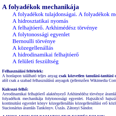
A folyadékok mechanikája
A folyadékok tulajdonságai. A folyadékok m
A hidrosztatikai nyomás
A felhajtóerő. Arkhimédész törvénye
A folytonossági egyenlet
Bernoulli törvénye
A közegellenállás
A hidrodinamikai felhajtóerő
A felületi feszültség
Felhasználási feltételek:
A honlapon található teljes anyag
csak közvetlen tanulási-tanítási 
alól csak a szabad felhasználású anyagok (jellemzően Wikimedia Com
Kulcsszó felhő:
Aerodinamikai felhajtóerő alaktényező Arkhimédész törvénye áramlás.
folyadékok mechanikája folytonossági egyenlet. Hajszálcső hajszál
kontinuitási egyenlet könyv közegellenállás közegellenállási erő 
Stacionárius áramlás Tankönyv. Úszás. Zátonyi Sándor.