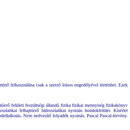
ténő felhasználása csak a szerző írásos engedélyével történhet. Ezek
rő felületi feszültségi állandó fizika fizikai mennyiség fizikakönyv
ztatikai felhajtóerő hidrosztatikai nyomás homlokfelület. Kísérlet
dellalkotás. Nem nedvesítő folyadék nyomás. Pascal Pascal-törvény.