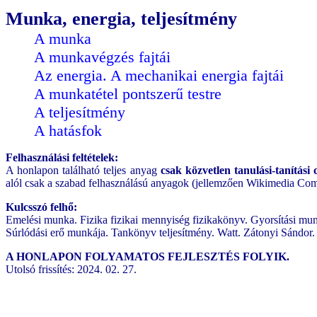
Munka, energia, teljesítmény
A munka
A munkavégzés fajtái
Az energia. A mechanikai energia fajtái
A munkatétel pontszerű testre
A teljesítmény
A hatásfok
Felhasználási feltételek:
A honlapon található teljes anyag
csak közvetlen tanulási-tanítási 
alól csak a szabad felhasználású anyagok (jellemzően Wikimedia Com
Kulcsszó felhő:
Emelési munka. Fizika fizikai mennyiség fizikakönyv. Gyorsítási mu
Súrlódási erő munkája. Tankönyv teljesítmény. Watt. Zátonyi Sándor.
A HONLAPON FOLYAMATOS FEJLESZTÉS FOLYIK.
Utolsó frissítés: 2024. 02. 27.