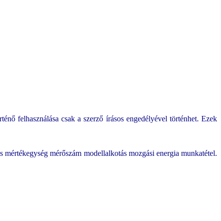
ténő felhasználása csak a szerző írásos engedélyével történhet. Ezek
rés mértékegység mérőszám modellalkotás mozgási energia munkatétel.