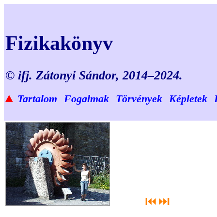
Fizikakönyv
© ifj. Zátonyi Sándor, 2014–2024.
▲
Tartalom
Fogalmak
Törvények
Képletek
⏮
⏭