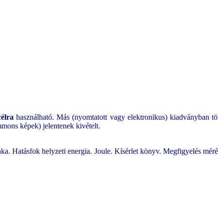
célra
használható. Más (nyomtatott vagy elektronikus) kiadványban tör
mons képek) jelentenek kivételt.
nka. Hatásfok helyzeti energia. Joule. Kísérlet könyv. Megfigyelés mé